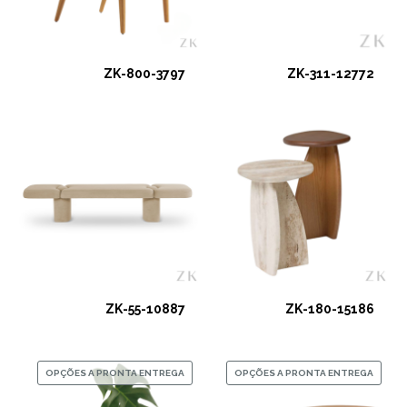
ZK-800-3797
ZK-311-12772
ZK-55-10887
ZK-180-15186
OPÇÕES A PRONTA ENTREGA
OPÇÕES A PRONTA ENTREGA