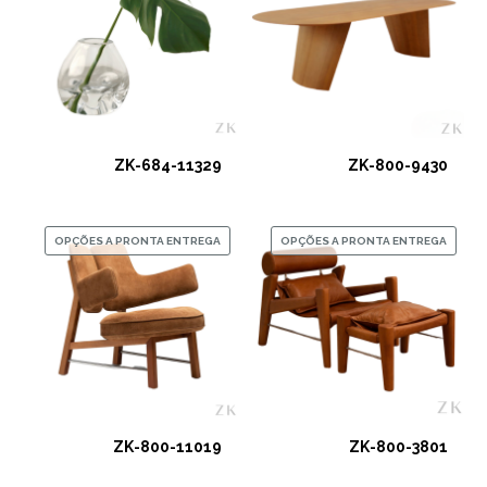
ZK-684-11329
ZK-800-9430
OPÇÕES A PRONTA ENTREGA
OPÇÕES A PRONTA ENTREGA
ZK-800-11019
ZK-800-3801