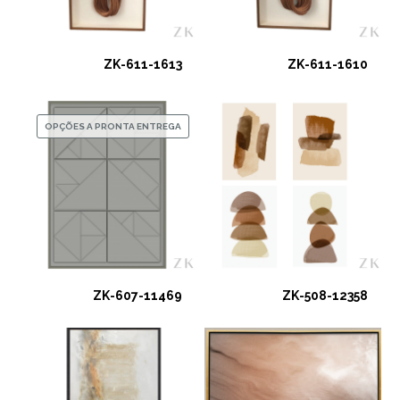
ZK-611-1613
ZK-611-1610
OPÇÕES A PRONTA ENTREGA
ZK-607-11469
ZK-508-12358