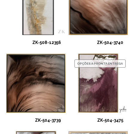
ZK-508-12356
ZK-504-3740
OPÇÕES A PRONTA ENTREGA
ZK-504-3739
ZK-504-3475