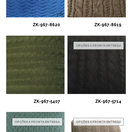
ZK-967-8620
ZK-967-8619
OPÇÕES A PRONTA ENTREGA
ZK-967-5407
ZK-967-5714
OPÇÕES A PRONTA ENTREGA
OPÇÕES A PRONTA ENTREGA