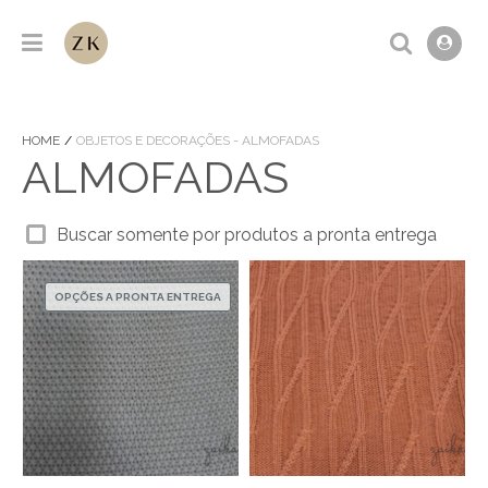
HOME
OBJETOS E DECORAÇÕES - ALMOFADAS
ALMOFADAS
Buscar somente por produtos a pronta entrega
OPÇÕES A PRONTA ENTREGA