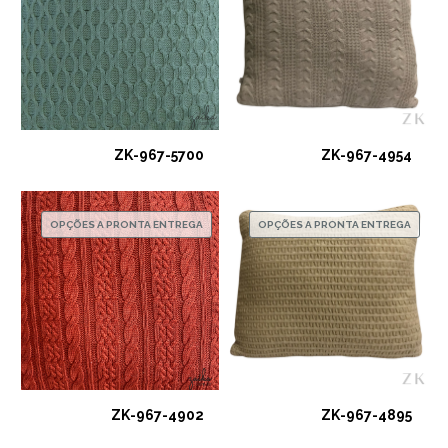
ZK-967-5700
ZK-967-4954
OPÇÕES A PRONTA ENTREGA
OPÇÕES A PRONTA ENTREGA
ZK-967-4902
ZK-967-4895