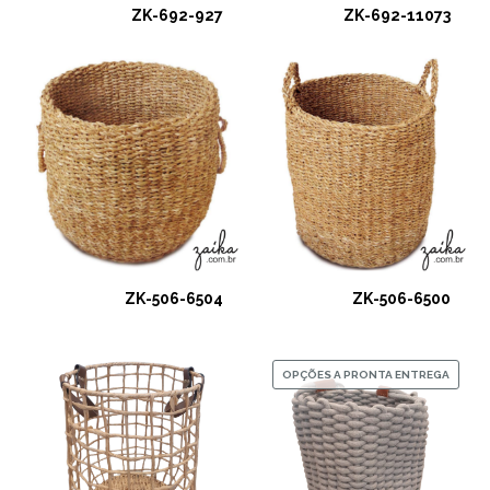
ZK-692-927
ZK-692-11073
ZK-506-6504
ZK-506-6500
OPÇÕES A PRONTA ENTREGA