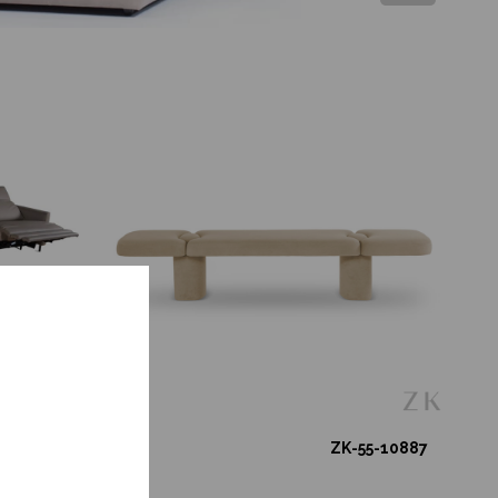
11-12772
ZK-55-10887