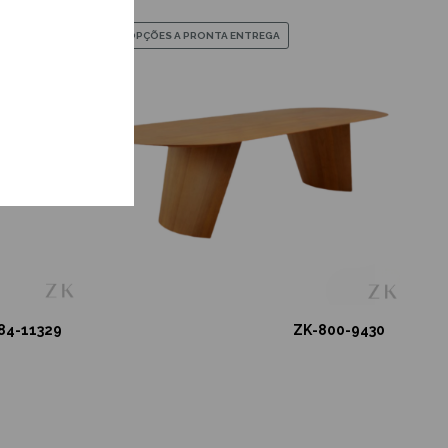
OPÇÕES A PRONTA ENTREGA
84-11329
ZK-800-9430