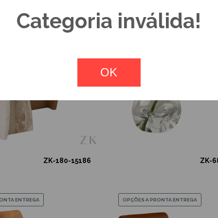
Categoria inválida!
OPÇÕES A PRONTA ENTREGA
OK
ZK-180-15186
ZK-6
RONTA ENTREGA
OPÇÕES A PRONTA ENTREGA