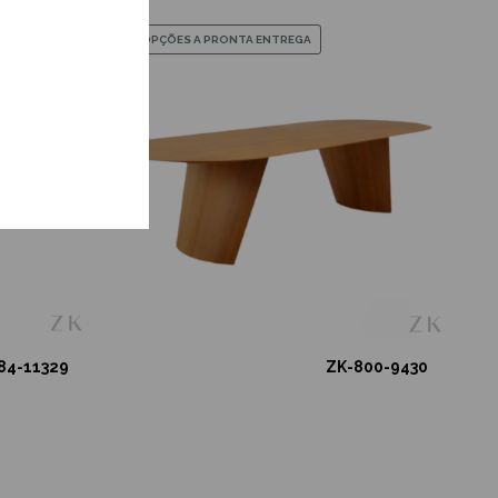
OPÇÕES A PRONTA ENTREGA
84-11329
ZK-800-9430