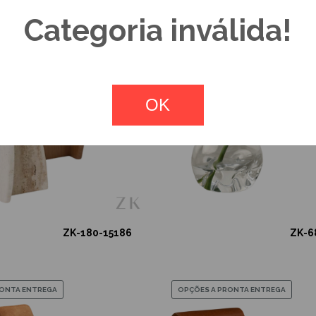
Categoria inválida!
OPÇÕES A PRONTA ENTREGA
OK
ZK-180-15186
ZK-6
RONTA ENTREGA
OPÇÕES A PRONTA ENTREGA