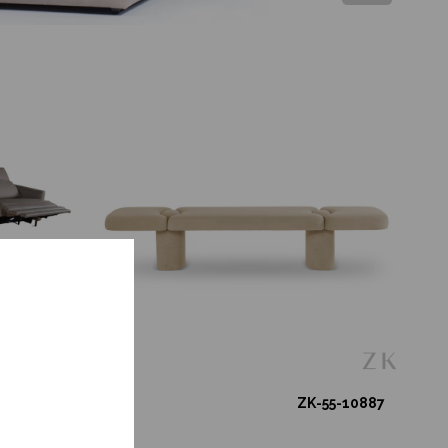
11-12772
ZK-55-10887