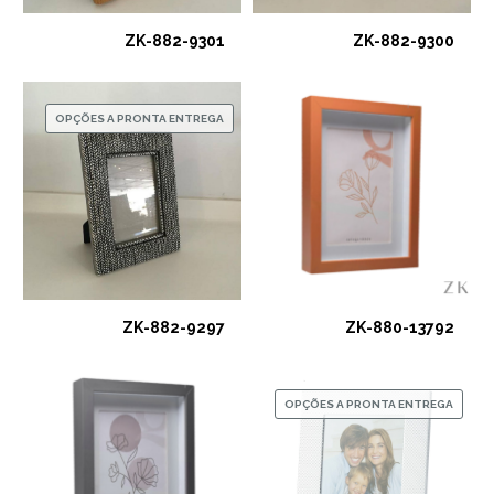
ZK-882-9301
ZK-882-9300
OPÇÕES A PRONTA ENTREGA
ZK-882-9297
ZK-880-13792
OPÇÕES A PRONTA ENTREGA