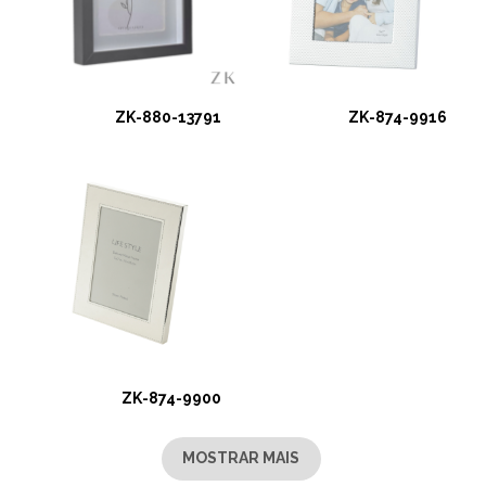
ZK-880-13791
ZK-874-9916
ZK-874-9900
MOSTRAR MAIS