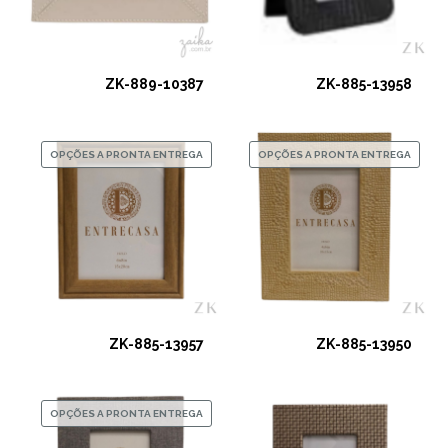
ZK-889-10387
ZK-885-13958
OPÇÕES A PRONTA ENTREGA
OPÇÕES A PRONTA ENTREGA
ZK-885-13957
ZK-885-13950
OPÇÕES A PRONTA ENTREGA