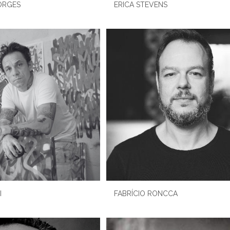
ORGES
ERICA STEVENS
I
FABRÍCIO RONCCA