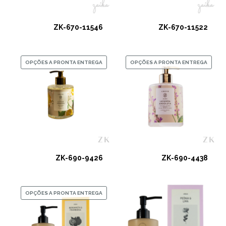
ZK-670-11546
ZK-670-11522
OPÇÕES A PRONTA ENTREGA
OPÇÕES A PRONTA ENTREGA
ZK-690-9426
ZK-690-4438
OPÇÕES A PRONTA ENTREGA