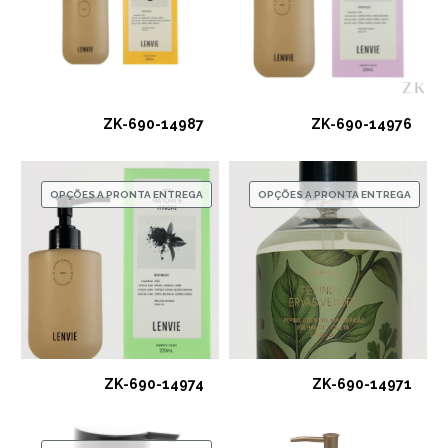
ZK-690-14987
ZK-690-14976
OPÇÕES A PRONTA ENTREGA
OPÇÕES A PRONTA ENTREGA
ZK-690-14974
ZK-690-14971