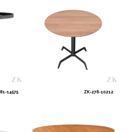
81-14575
ZK-278-10212